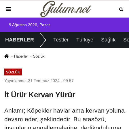
9 Ağustos 2026, Pazar
HABERLER
Testler
Türkiye
Sağlık
Sö
Haberler
Sözlük
SÖZLÜK
Yayınlanma: 21 Temmuz 2024 - 09:57
İt Ürür Kervan Yürür
Anlamı; Köpekler havlar ama kervan yoluna
devam eder, şeklindedir. Bu atasözü,
insanların engellemelerine, dedikodularına