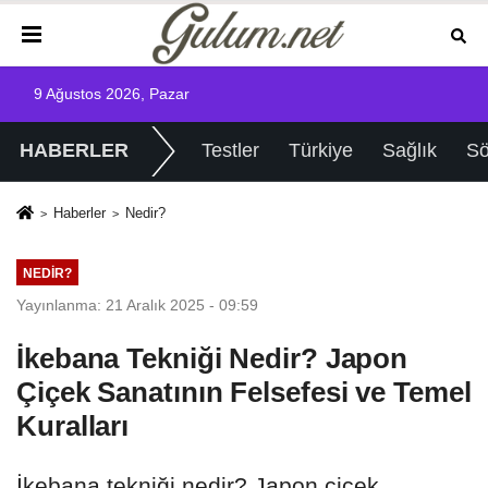
9 Ağustos 2026, Pazar
HABERLER
Testler
Türkiye
Sağlık
Sö
Haberler
Nedir?
NEDIR?
Yayınlanma: 21 Aralık 2025 - 09:59
İkebana Tekniği Nedir? Japon
Çiçek Sanatının Felsefesi ve Temel
Kuralları
İkebana tekniği nedir? Japon çiçek