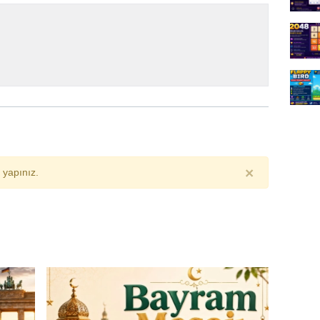
×
yapınız.