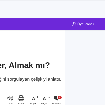
Üye Paneli
r, Almak mı?
 sorgulayan çelişkiyi anlatır.
A
A
Büyüt
Küçült
Dinle
Yazdır
Yorumlar