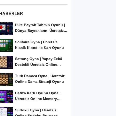
 HABERLER
Ülke Bayrak Tahmin Oyunu |
Dünya Bayraklarını Ücretsiz
Öğren ve...
Solitaire Oyna | Ücretsiz
Klasik Klondike Kart Oyunu
Satranç Oyna | Yapay Zekâ
Destekli Ücretsiz Online
Satranç Oyunu
Türk Daması Oyna | Ücretsiz
Online Dama Strateji Oyunu
Hafıza Kartı Oyunu Oyna |
Ücretsiz Online Memory
Match Oyunu
Sudoku Oyna | Ücretsiz
Online Sudoku Bulmaca