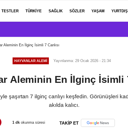
TESTLER
TÜRKIYE
SAĞLIK
SÖZLER
YAŞAM
YURTDIŞ
r Aleminin En İlginç İsimli 7 Canlısı
Yayınlanma: 29 Ocak 2026 - 21:34
HAYVANLAR ALEMI
r Aleminin En İlginç İsimli 
le şaşırtan 7 ilginç canlıyı keşfedin. Görünüşleri ka
akılda kalıcı.
1 dk
okunma süresi
TAKİP ET