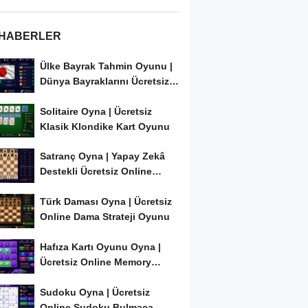
 HABERLER
Ülke Bayrak Tahmin Oyunu |
Dünya Bayraklarını Ücretsiz
Öğren ve...
Solitaire Oyna | Ücretsiz
Klasik Klondike Kart Oyunu
Satranç Oyna | Yapay Zekâ
Destekli Ücretsiz Online
Satranç Oyunu
Türk Daması Oyna | Ücretsiz
Online Dama Strateji Oyunu
Hafıza Kartı Oyunu Oyna |
Ücretsiz Online Memory
Match Oyunu
Sudoku Oyna | Ücretsiz
Online Sudoku Bulmaca