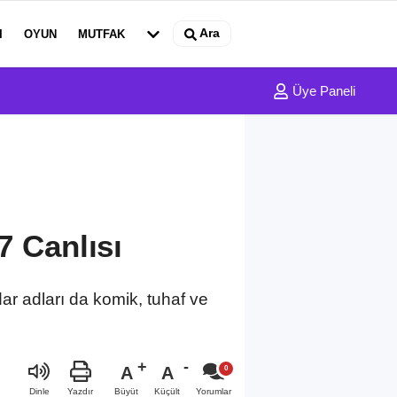
Ara
I
OYUN
MUTFAK
Üye Paneli
7 Canlısı
dar adları da komik, tuhaf ve
A
A
Büyüt
Küçült
Dinle
Yazdır
Yorumlar