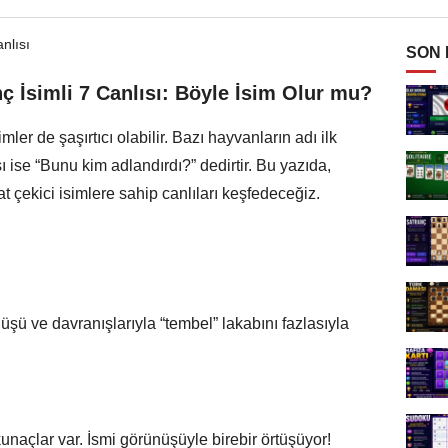
SON
ç İsimli 7 Canlısı: Böyle İsim Olur mu?
ler de şaşırtıcı olabilir. Bazı hayvanların adı ilk
ı ise “Bunu kim adlandırdı?” dedirtir. Bu yazıda,
t çekici isimlere sahip canlıları keşfedeceğiz.
şü ve davranışlarıyla “tembel” lakabını fazlasıyla
naçlar var. İsmi görünüşüyle birebir örtüşüyor!