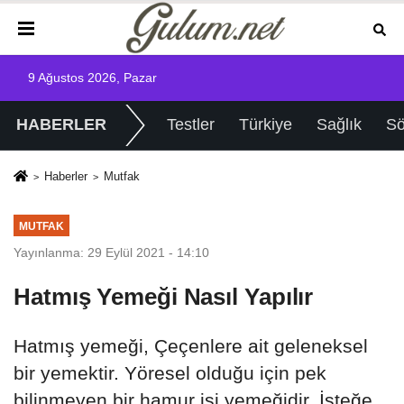
9 Ağustos 2026, Pazar
HABERLER
Testler
Türkiye
Sağlık
Sö
Haberler
Mutfak
MUTFAK
Yayınlanma: 29 Eylül 2021 - 14:10
Hatmış Yemeği Nasıl Yapılır
Hatmış yemeği, Çeçenlere ait geleneksel
bir yemektir. Yöresel olduğu için pek
bilinmeyen bir hamur işi yemeğidir. İsteğe