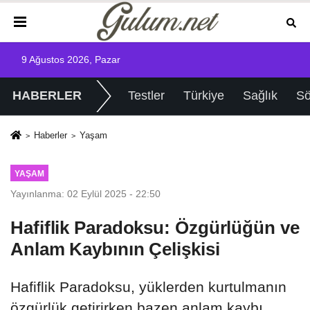
9 Ağustos 2026, Pazar
HABERLER
Testler
Türkiye
Sağlık
Sö
Haberler
Yaşam
YAŞAM
Yayınlanma: 02 Eylül 2025 - 22:50
Hafiflik Paradoksu: Özgürlüğün ve
Anlam Kaybının Çelişkisi
Hafiflik Paradoksu, yüklerden kurtulmanın
özgürlük getirirken bazen anlam kaybı