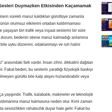
 Sesleri Duymazken Etkisinden Kaçamamak
nların sürekli maruz kaldıkları gürültüye zamanla
ültünün olumsuz etkilerini ortadan kaldırmaması
e yaşayan biri trafik veya inşaat seslerini bir süre
bu durum, bedenin strese maruz kalmadığı anlamına
 bile uyku düzenini, odaklanmayı ve ruh halini
” arasındaki fark vardır. İnsan zihni, dikkatini dağıtan
. Fakat beden, bu seslerin yarattığı fizyolojik baskıyı
meyen gürültü bile kalp atışını hızlandırabilir veya
aygındır. Trafik, kalabalık, makineler ve teknolojik
bardımanına maruz kalmasına neden olur. Kimi zaman
ta sessizlikten rahatsızlık duyar hale gelir. Fakat bu