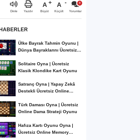
A
A
Büyüt
Küçült
Dinle
Yazdır
Yorumlar
 HABERLER
Ülke Bayrak Tahmin Oyunu |
Dünya Bayraklarını Ücretsiz
Öğren ve...
Solitaire Oyna | Ücretsiz
Klasik Klondike Kart Oyunu
Satranç Oyna | Yapay Zekâ
Destekli Ücretsiz Online
Satranç Oyunu
Türk Daması Oyna | Ücretsiz
Online Dama Strateji Oyunu
Hafıza Kartı Oyunu Oyna |
Ücretsiz Online Memory
Match Oyunu