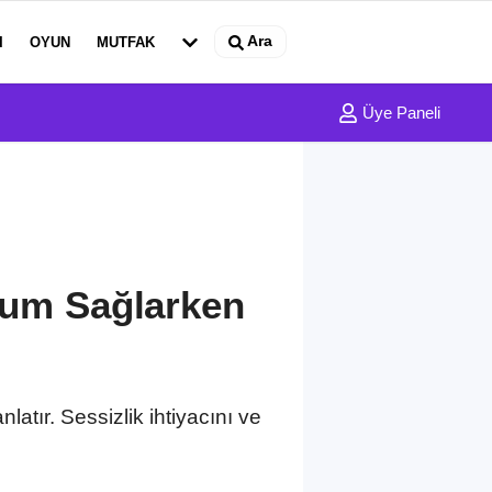
Ara
I
OYUN
MUTFAK
Üye Paneli
yum Sağlarken
atır. Sessizlik ihtiyacını ve