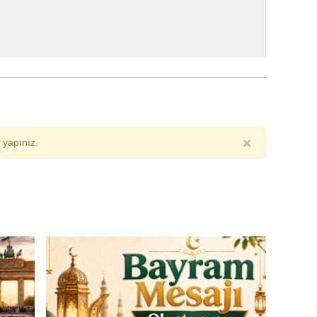
×
yapınız.