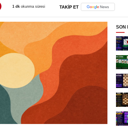
1 dk
okunma süresi
TAKİP ET
SON