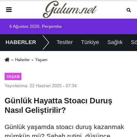
6 Ağustos 2026, Perşembe
HABERLER
Testler
Türkiye
Sağlık
Sö
Haberler
Yaşam
YAŞAM
Yayınlanma: 22 Haziran 2025 - 07:34
Günlük Hayatta Stoacı Duruş
Nasıl Geliştirilir?
Günlük yaşamda stoacı duruş kazanmak
mümkün mü? Sabah rutini, düşünce