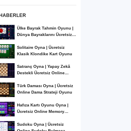
 HABERLER
Ülke Bayrak Tahmin Oyunu |
Dünya Bayraklarını Ücretsiz
Öğren ve...
Solitaire Oyna | Ücretsiz
Klasik Klondike Kart Oyunu
Satranç Oyna | Yapay Zekâ
Destekli Ücretsiz Online
Satranç Oyunu
Türk Daması Oyna | Ücretsiz
Online Dama Strateji Oyunu
Hafıza Kartı Oyunu Oyna |
Ücretsiz Online Memory
Match Oyunu
Sudoku Oyna | Ücretsiz
Online Sudoku Bulmaca