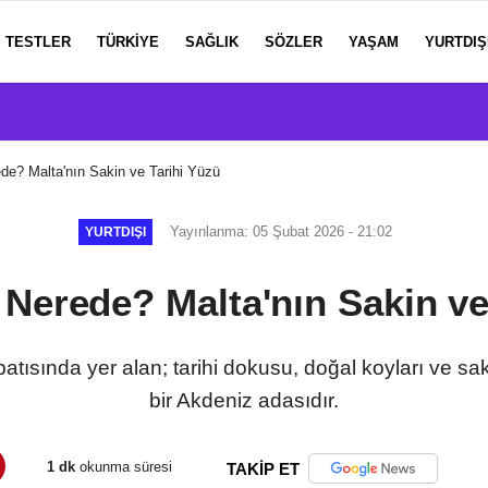
TESTLER
TÜRKIYE
SAĞLIK
SÖZLER
YAŞAM
YURTDIŞ
e? Malta'nın Sakin ve Tarihi Yüzü
Yayınlanma: 05 Şubat 2026 - 21:02
YURTDIŞI
Nerede? Malta'nın Sakin ve
tısında yer alan; tarihi dokusu, doğal koyları ve s
bir Akdeniz adasıdır.
1 dk
okunma süresi
TAKİP ET