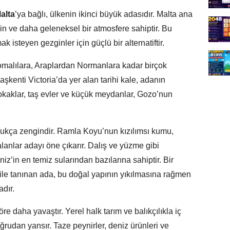
alta
’ya bağlı, ülkenin ikinci büyük adasıdır. Malta ana
in ve daha geleneksel bir atmosfere sahiptir. Bu
isteyen gezginler için güçlü bir alternatiftir.
omalılara, Araplardan Normanlara kadar birçok
aşkenti Victoria’da yer alan tarihi kale, adanın
sokaklar, taş evler ve küçük meydanlar, Gozo’nun
dukça zengindir. Ramla Koyu’nun kızılımsı kumu,
lanlar adayı öne çıkarır. Dalış ve yüzme gibi
eniz’in en temiz sularından bazılarına sahiptir. Bir
e tanınan ada, bu doğal yapının yıkılmasına rağmen
dır.
 daha yavaştır. Yerel halk tarım ve balıkçılıkla iç
rudan yansır. Taze peynirler, deniz ürünleri ve