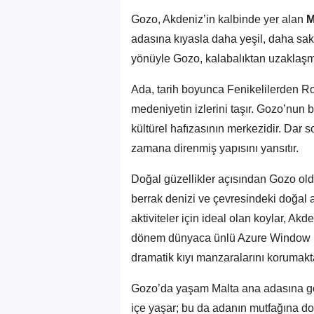
Gozo, Akdeniz’in kalbinde yer alan
M
adasına kıyasla daha yeşil, daha sak
yönüyle Gozo, kalabalıktan uzaklaşmak 
Ada, tarih boyunca Fenikelilerden R
medeniyetin izlerini taşır. Gozo’nun b
kültürel hafızasının merkezidir. Dar 
zamana direnmiş yapısını yansıtır.
Doğal güzellikler açısından Gozo ol
berrak denizi ve çevresindeki doğal a
aktiviteler için ideal olan koylar, Akd
dönem dünyaca ünlü Azure Window il
dramatik kıyı manzaralarını korumakta
Gozo’da yaşam Malta ana adasına göre
içe yaşar; bu da adanın mutfağına doğ