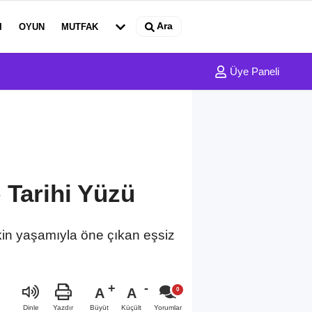
Ara
I
OYUN
MUTFAK
Üye Paneli
 Tarihi Yüzü
akin yaşamıyla öne çıkan eşsiz
A
A
Büyüt
Küçült
Dinle
Yazdır
Yorumlar