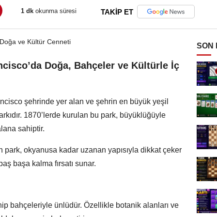
1 dk
okunma süresi
TAKİP ET
SON
cisco’da Doğa, Bahçeler ve Kültürle İç
ncisco şehrinde yer alan ve şehrin en büyük yeşil
parkıdır. 1870’lerde kurulan bu park, büyüklüğüyle
lana sahiptir.
n park, okyanusa kadar uzanan yapısıyla dikkat çeker
baş başa kalma fırsatı sunar.
ip bahçeleriyle ünlüdür. Özellikle botanik alanları ve