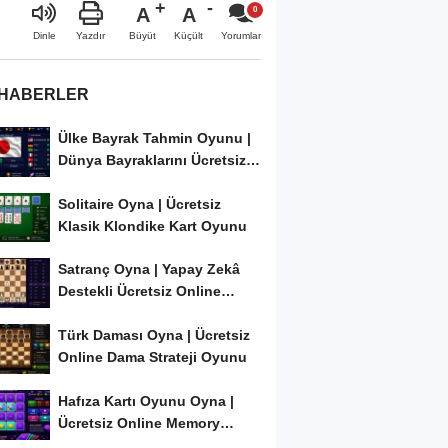
A
A
Büyüt
Küçült
Dinle
Yazdır
Yorumlar
 HABERLER
Ülke Bayrak Tahmin Oyunu |
Dünya Bayraklarını Ücretsiz
Öğren ve...
Solitaire Oyna | Ücretsiz
Klasik Klondike Kart Oyunu
Satranç Oyna | Yapay Zekâ
Destekli Ücretsiz Online
Satranç Oyunu
Türk Daması Oyna | Ücretsiz
Online Dama Strateji Oyunu
Hafıza Kartı Oyunu Oyna |
Ücretsiz Online Memory
Match Oyunu