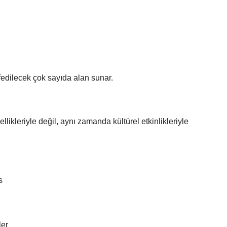
şfedilecek çok sayıda alan sunar.
ikleriyle değil, aynı zamanda kültürel etkinlikleriyle
s
ler