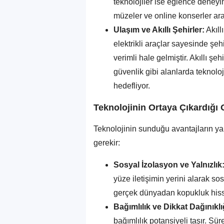
teknolojiler ise eğlence deneyi
müzeler ve online konserler aracı
Ulaşım ve Akıllı Şehirler:
Akıll
elektrikli araçlar sayesinde şeh
verimli hale gelmiştir. Akıllı şehi
güvenlik gibi alanlarda teknolo
hedefliyor.
Teknolojinin Ortaya Çıkardığı
Teknolojinin sunduğu avantajların ya
gerekir:
Sosyal İzolasyon ve Yalnızlık
yüze iletişimin yerini alarak sos
gerçek dünyadan kopukluk hissi y
Bağımlılık ve Dikkat Dağınıklı
bağımlılık potansiyeli taşır. Sürek