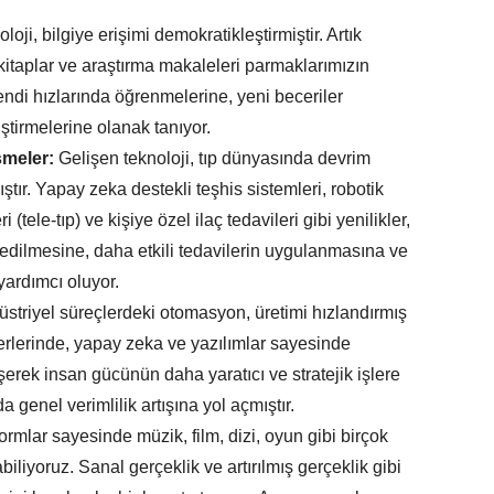
loji, bilgiye erişimi demokratikleştirmiştir. Artık
-kitaplar ve araştırma makaleleri parmaklarımızın
ndi hızlarında öğrenmelerine, yeni beceriler
ştirmelerine olanak tanıyor.
şmeler:
Gelişen teknoloji, tıp dünyasında devrim
ştır. Yapay zeka destekli teşhis sistemleri, robotik
 (tele-tıp) ve kişiye özel ilaç tedavileri gibi yenilikler,
 edilmesine, daha etkili tedavilerin uygulanmasına ve
yardımcı oluyor.
striyel süreçlerdeki otomasyon, üretimi hızlandırmış
yerlerinde, yapay zeka ve yazılımlar sayesinde
şerek insan gücünün daha yaratıcı ve stratejik işlere
 genel verimlilik artışına yol açmıştır.
formlar sayesinde müzik, film, dizi, oyun gibi birçok
iliyoruz. Sanal gerçeklik ve artırılmış gerçeklik gibi