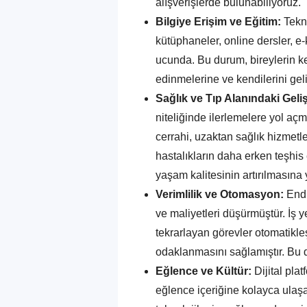
alışverişlerde bulunabiliyoruz.
Bilgiye Erişim ve Eğitim:
Tekno
kütüphaneler, online dersler, e
ucunda. Bu durum, bireylerin ke
edinmelerine ve kendilerini geli
Sağlık ve Tıp Alanındaki Geli
niteliğinde ilerlemelere yol açmı
cerrahi, uzaktan sağlık hizmetleri
hastalıkların daha erken teşhis
yaşam kalitesinin artırılmasına 
Verimlilik ve Otomasyon:
Endü
ve maliyetleri düşürmüştür. İş 
tekrarlayan görevler otomatikle
odaklanmasını sağlamıştır. Bu da
Eğlence ve Kültür:
Dijital plat
eğlence içeriğine kolayca ulaşab