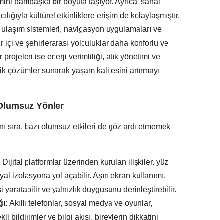
mini bambaşka bir boyuta taşıyor. Ayrıca, sanal
lığıyla kültürel etkinliklere erişim de kolaylaşmıştır.
ı ulaşım sistemleri, navigasyon uygulamaları ve
ir içi ve şehirlerarası yolculuklar daha konforlu ve
r projeleri ise enerji verimliliği, atık yönetimi ve
jik çözümler sunarak yaşam kalitesini artırmayı
 Olumsuz Yönler
nı sıra, bazı olumsuz etkileri de göz ardı etmemek
:
Dijital platformlar üzerinden kurulan ilişkiler, yüz
yal izolasyona yol açabilir. Aşırı ekran kullanımı,
aratabilir ve yalnızlık duygusunu derinleştirebilir.
ğı:
Akıllı telefonlar, sosyal medya ve oyunlar,
li bildirimler ve bilgi akışı, bireylerin dikkatini