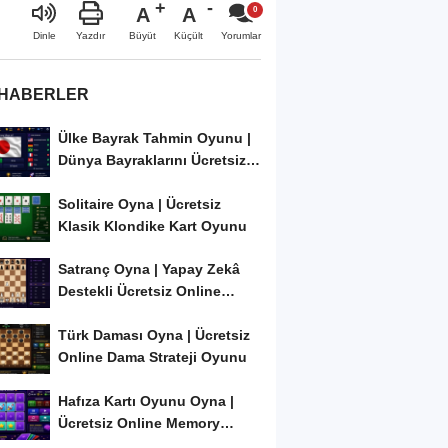
A
A
Büyüt
Küçült
Dinle
Yazdır
Yorumlar
 HABERLER
Ülke Bayrak Tahmin Oyunu |
Dünya Bayraklarını Ücretsiz
Öğren ve...
Solitaire Oyna | Ücretsiz
Klasik Klondike Kart Oyunu
Satranç Oyna | Yapay Zekâ
Destekli Ücretsiz Online
Satranç Oyunu
Türk Daması Oyna | Ücretsiz
Online Dama Strateji Oyunu
Hafıza Kartı Oyunu Oyna |
Ücretsiz Online Memory
Match Oyunu