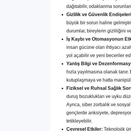
dağıtabilir, odaklanma sorunların
Gizlilik ve Güvenlik Endişeleri
büyük bir sorun haline gelmiştir. 
durumlar, bireylerin gizliliğini 
İş Kaybı ve Otomasyonun Etk
insan gücüne olan ihtiyacı azalt
yol açabilir ve yeni beceriler e
Yanlış Bilgi ve Dezenformas
hızla yayılmasına olanak tanır.
kutuplaşmaya ve hatta manipüla
Fiziksel ve Ruhsal Sağlık Sor
duruş bozuklukları ve uyku düzens
Ayrıca, siber zorbalık ve sosyal
gençlerde anksiyete, depresyon 
tetikleyebilir.
Çevresel Etkiler:
Teknolojik ürü