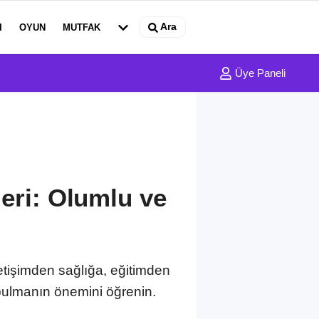
Ara
I
OYUN
MUTFAK
Üye Paneli
leri: Olumlu ve
etişimden sağlığa, eğitimden
 bulmanın önemini öğrenin.