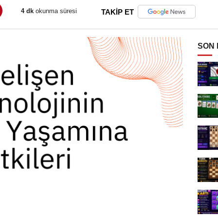
4 dk
okunma süresi
TAKİP ET
SON