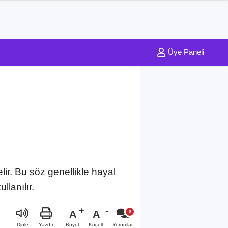
Üye Paneli
ir. Bu söz genellikle hayal
llanılır.
A
A
Büyüt
Küçült
Dinle
Yazdır
Yorumlar