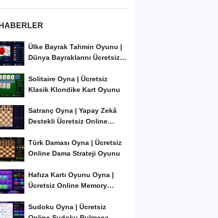
 HABERLER
Ülke Bayrak Tahmin Oyunu |
Dünya Bayraklarını Ücretsiz
Öğren ve...
Solitaire Oyna | Ücretsiz
Klasik Klondike Kart Oyunu
Satranç Oyna | Yapay Zekâ
Destekli Ücretsiz Online
Satranç Oyunu
Türk Daması Oyna | Ücretsiz
Online Dama Strateji Oyunu
Hafıza Kartı Oyunu Oyna |
Ücretsiz Online Memory
Match Oyunu
Sudoku Oyna | Ücretsiz
Online Sudoku Bulmaca