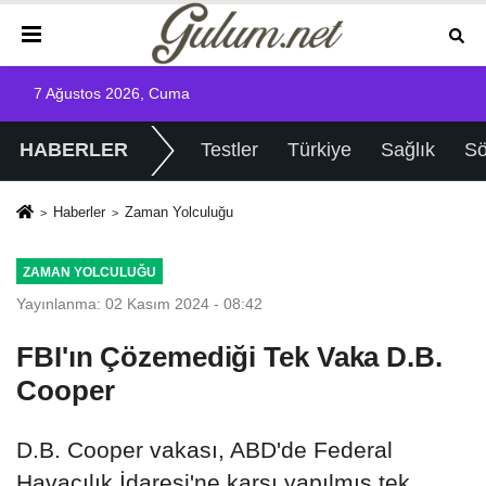
7 Ağustos 2026, Cuma
HABERLER
Testler
Türkiye
Sağlık
Sö
Haberler
Zaman Yolculuğu
ZAMAN YOLCULUĞU
Yayınlanma: 02 Kasım 2024 - 08:42
FBI'ın Çözemediği Tek Vaka D.B.
Cooper
D.B. Cooper vakası, ABD'de Federal
Havacılık İdaresi'ne karşı yapılmış tek