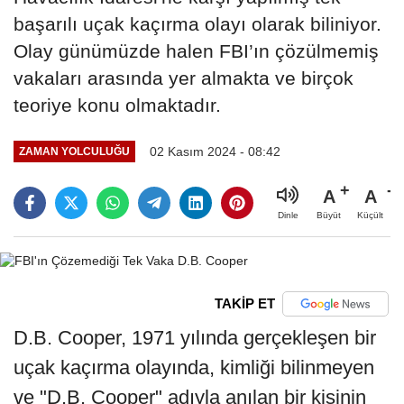
başarılı uçak kaçırma olayı olarak biliniyor.
Olay günümüzde halen FBI’ın çözülmemiş
vakaları arasında yer almakta ve birçok
teoriye konu olmaktadır.
02 Kasım 2024 - 08:42
ZAMAN YOLCULUĞU
A
A
Büyüt
Küçült
Dinle
TAKİP ET
D.B. Cooper, 1971 yılında gerçekleşen bir
uçak kaçırma olayında, kimliği bilinmeyen
ve "D.B. Cooper" adıyla anılan bir kişinin