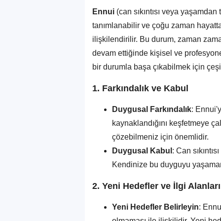
Ennui
(can sıkıntısı veya yaşamdan ta
tanımlanabilir ve çoğu zaman hayatta
ilişkilendirilir. Bu durum, zaman zam
devam ettiğinde kişisel ve profesyone
bir durumla başa çıkabilmek için çeşitli
1.
Farkındalık ve Kabul
Duygusal Farkındalık
: Ennui'
kaynaklandığını keşfetmeye çal
çözebilmeniz için önemlidir.
Duygusal Kabul
: Can sıkıntıs
Kendinize bu duyguyu yaşamanı
2.
Yeni Hedefler ve İlgi Alanları
Yeni Hedefler Belirleyin
: Ennu
olmaması ile ilişkilidir. Yeni he