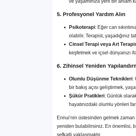
ve yaşamınıza yeni bir anlam kat
5.
Profesyonel Yardım Alın
Psikoterapi
: Eğer can sıkıntını
olabilir. Terapist, yaşadığınız t
Cinsel Terapi veya Art Terapi
keşfetmek ve içsel dünyanızı ifa
6.
Zihinsel Yeniden Yapılandı
Olumlu Düşünme Teknikleri
:
bir bakış açısı geliştirmek, yaşa
Şükür Pratikleri
: Günlük olara
hayatınızdaki olumlu yönleri far
Ennui'nin üstesinden gelmek zaman a
yeniden bulabilirsiniz. En önemlisi, b
şefkatli yaklaşmaktır.