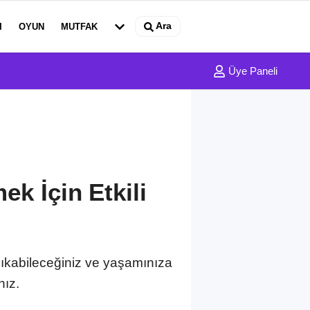
Ara
I
OYUN
MUTFAK
Üye Paneli
ek İçin Etkili
a çıkabileceğiniz ve yaşamınıza
nız.