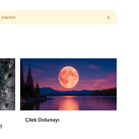
×
yapınız.
Çilek Dolunayı
ı?