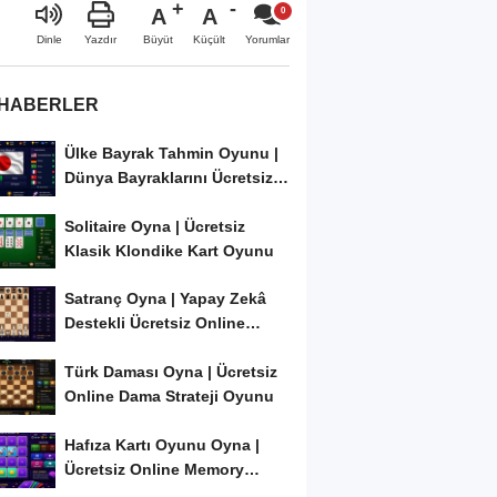
A
A
Büyüt
Küçült
Dinle
Yazdır
Yorumlar
 HABERLER
Ülke Bayrak Tahmin Oyunu |
Dünya Bayraklarını Ücretsiz
Öğren ve...
Solitaire Oyna | Ücretsiz
Klasik Klondike Kart Oyunu
Satranç Oyna | Yapay Zekâ
Destekli Ücretsiz Online
Satranç Oyunu
Türk Daması Oyna | Ücretsiz
Online Dama Strateji Oyunu
Hafıza Kartı Oyunu Oyna |
Ücretsiz Online Memory
Match Oyunu