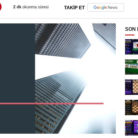
2 dk
okunma süresi
TAKİP ET
SON