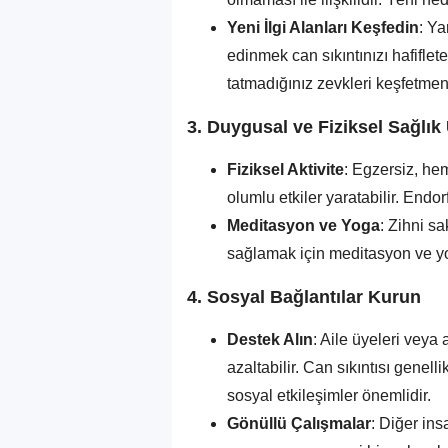
Yeni İlgi Alanları Keşfedin
: Ya
edinmek can sıkıntınızı hafifle
tatmadığınız zevkleri keşfetmeni
3.
Duygusal ve Fiziksel Sağlık
Fiziksel Aktivite
: Egzersiz, he
olumlu etkiler yaratabilir. Endorf
Meditasyon ve Yoga
: Zihni s
sağlamak için meditasyon ve yoga 
4.
Sosyal Bağlantılar Kurun
Destek Alın
: Aile üyeleri veya 
azaltabilir. Can sıkıntısı genell
sosyal etkileşimler önemlidir.
Gönüllü Çalışmalar
: Diğer ins