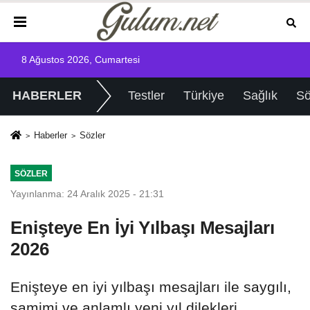
8 Ağustos 2026, Cumartesi
HABERLER
Testler
Türkiye
Sağlık
Sö
Haberler
Sözler
SÖZLER
Yayınlanma: 24 Aralık 2025 - 21:31
Enişteye En İyi Yılbaşı Mesajları
2026
Enişteye en iyi yılbaşı mesajları ile saygılı,
samimi ve anlamlı yeni yıl dilekleri