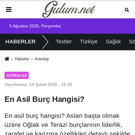
6 Ağustos 2026, Perşembe
HABERLER
Testler
Türkiye
Sağlık
Sö
Haberler
Astroloji
ASTROLOJI
Yayınlanma: 14 Şubat 2026 - 16:34
En Asil Burç Hangisi?
En asil burç hangisi? Aslan başta olmak
üzere Oğlak ve Terazi burçlarının liderlik,
zarafet ve karizma özellikleri detaylı şekilde