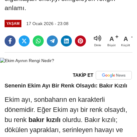
anlamı.
17 Ocak 2026 - 23:08
YAŞAM
A
A
Büyüt
Küçült
Dinle
TAKİP ET
Senenin Ekim Ayı Bir Renk Olsaydı:
Bakır Kızılı
Ekim ayı, sonbaharın en karakterli
dönemidir. Eğer Ekim ayı bir renk olsaydı,
bu renk
bakır kızılı
olurdu. Bakır kızılı;
dökülen yaprakları, serinleyen havayı ve