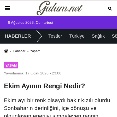
8 Ağustos 2026, Cumartesi
HABERLER
Testler
Türkiye
Sağlık
Sö
Haberler
Yaşam
YAŞAM
Yayınlanma: 17 Ocak 2026 - 23:08
Ekim Ayının Rengi Nedir?
Ekim ayı bir renk olsaydı bakır kızılı olurdu.
Sonbaharın derinliğini, içe dönüşü ve
olgunlaşan enerjiyi simgeleyen rengin