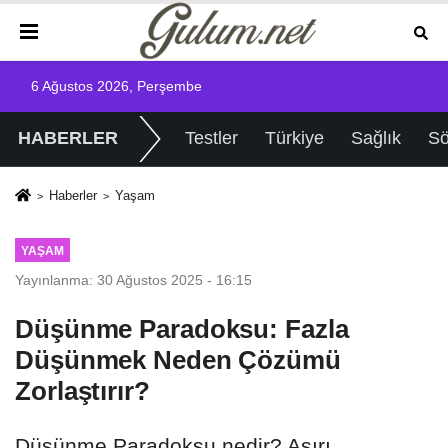
6 Ağustos 2026, Perşembe
HABERLER
Testler
Türkiye
Sağlık
Sö
Haberler
Yaşam
YAŞAM
Yayınlanma: 30 Ağustos 2025 - 16:15
Düşünme Paradoksu: Fazla
Düşünmek Neden Çözümü
Zorlaştırır?
Düşünme Paradoksu nedir? Aşırı