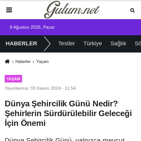
9 Ağustos 2026, Pazar
HABERLER
Testler
Türkiye
Sağlık
Sö
Haberler
Yaşam
YAŞAM
Yayınlanma: 03 Kasım 2024 - 11:54
Dünya Şehircilik Günü Nedir?
Şehirlerin Sürdürülebilir Geleceği
İçin Önemi
Dünya Şehircilik Günü, yalnızca mevcut