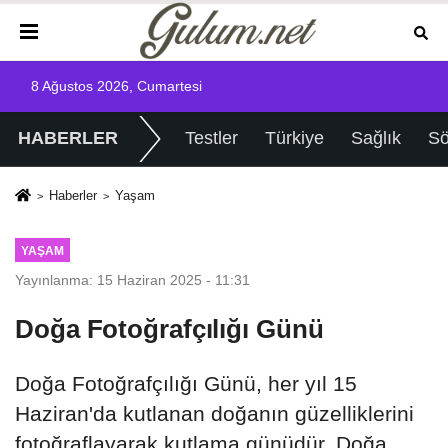
8 Ağustos 2026, Cumartesi
HABERLER
Testler
Türkiye
Sağlık
Sö
Haberler
Yaşam
YAŞAM
Yayınlanma: 15 Haziran 2025 - 11:31
Doğa Fotoğrafçılığı Günü
Doğa Fotoğrafçılığı Günü, her yıl 15
Haziran'da kutlanan doğanın güzelliklerini
fotoğraflayarak kutlama günüdür. Doğa