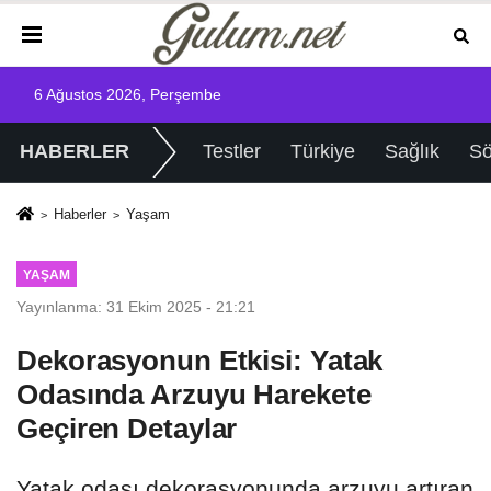
6 Ağustos 2026, Perşembe
HABERLER
Testler
Türkiye
Sağlık
Sö
Haberler
Yaşam
YAŞAM
Yayınlanma: 31 Ekim 2025 - 21:21
Dekorasyonun Etkisi: Yatak
Odasında Arzuyu Harekete
Geçiren Detaylar
Yatak odası dekorasyonunda arzuyu artıran