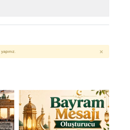
×
yapınız.