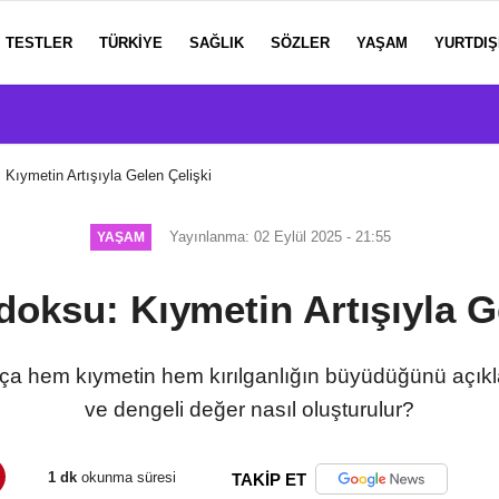
TESTLER
TÜRKIYE
SAĞLIK
SÖZLER
YAŞAM
YURTDIŞ
Kıymetin Artışıyla Gelen Çelişki
Yayınlanma: 02 Eylül 2025 - 21:55
YAŞAM
oksu: Kıymetin Artışıyla G
ça hem kıymetin hem kırılganlığın büyüdüğünü açıklar
ve dengeli değer nasıl oluşturulur?
1 dk
okunma süresi
TAKİP ET