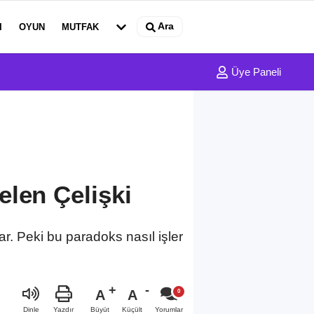
Ara
I
OYUN
MUTFAK
Üye Paneli
elen Çelişki
. Peki bu paradoks nasıl işler
A
A
Büyüt
Küçült
Dinle
Yazdır
Yorumlar