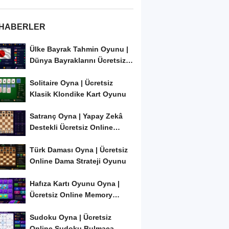
 HABERLER
Ülke Bayrak Tahmin Oyunu |
Dünya Bayraklarını Ücretsiz
Öğren ve...
Solitaire Oyna | Ücretsiz
Klasik Klondike Kart Oyunu
Satranç Oyna | Yapay Zekâ
Destekli Ücretsiz Online
Satranç Oyunu
Türk Daması Oyna | Ücretsiz
Online Dama Strateji Oyunu
Hafıza Kartı Oyunu Oyna |
Ücretsiz Online Memory
Match Oyunu
Sudoku Oyna | Ücretsiz
Online Sudoku Bulmaca