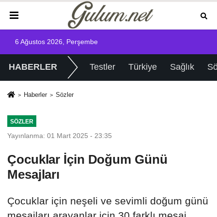
6 Ağustos 2026, Perşembe
HABERLER
Testler
Türkiye
Sağlık
Sö
Haberler
Sözler
SÖZLER
Yayınlanma: 01 Mart 2025 - 23:35
Çocuklar İçin Doğum Günü
Mesajları
Çocuklar için neşeli ve sevimli doğum günü
mesajları arayanlar için 30 farklı mesaj