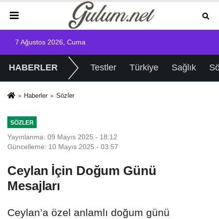
7 Ağustos 2026, Cuma
HABERLER
Testler
Türkiye
Sağlık
Sö
Haberler
Sözler
SÖZLER
Yayınlanma: 09 Mayıs 2025 - 18:12
Güncelleme: 10 Mayıs 2025 - 03:57
Ceylan İçin Doğum Günü
Mesajları
Ceylan’a özel anlamlı doğum günü