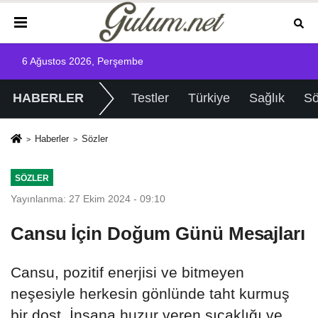
6 Ağustos 2026, Perşembe
HABERLER
Testler
Türkiye
Sağlık
Sö
Haberler
Sözler
SÖZLER
Yayınlanma: 27 Ekim 2024 - 09:10
Cansu İçin Doğum Günü Mesajları
Cansu, pozitif enerjisi ve bitmeyen
neşesiyle herkesin gönlünde taht kurmuş
bir dost. İnsana huzur veren sıcaklığı ve