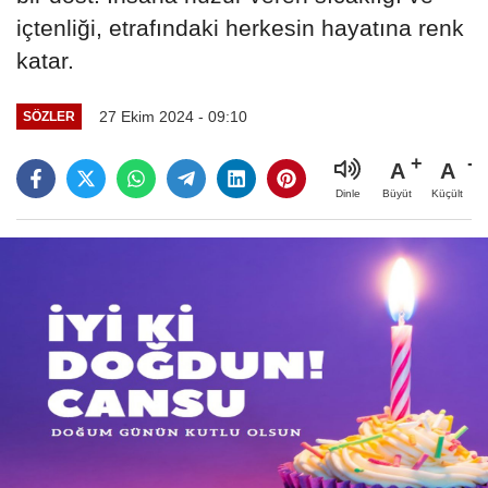
içtenliği, etrafındaki herkesin hayatına renk
katar.
27 Ekim 2024 - 09:10
SÖZLER
A
A
Büyüt
Küçült
Dinle