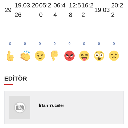
19.03.20
05:2
06:4
12:5
16:2
20:2
29
19:03
26
0
4
8
2
2
EDİTÖR
İrfan Yüceler