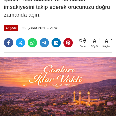
imsakiyesini takip ederek orucunuzu doğru
zamanda açın.
22 Şubat 2026 - 21:41
YAŞAM
A
A
Büyüt
Küçült
Dinle