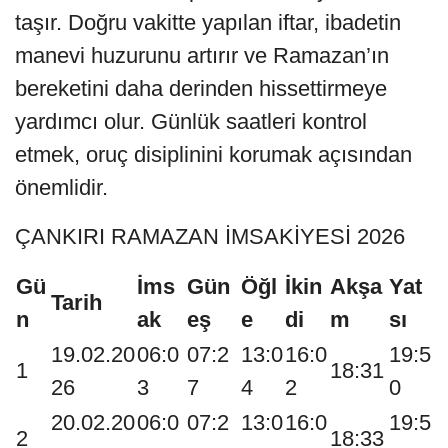
taşır. Doğru vakitte yapılan iftar, ibadetin
manevi huzurunu artırır ve Ramazan’ın
bereketini daha derinden hissettirmeye
yardımcı olur. Günlük saatleri kontrol
etmek, oruç disiplinini korumak açısından
önemlidir.
ÇANKIRI RAMAZAN İMSAKİYESİ 2026
Gü
İms
Gün
Öğl
İkin
Akşa
Yat
Tarih
n
ak
eş
e
di
m
sı
19.02.20
06:0
07:2
13:0
16:0
19:5
1
18:31
26
3
7
4
2
0
20.02.20
06:0
07:2
13:0
16:0
19:5
2
18:33