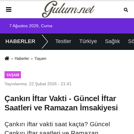
7 Ağustos 2026, Cuma
HABERLER
Testler
Türkiye
Sağlık
Sö
Haberler
Yaşam
YAŞAM
Yayınlanma: 22 Şubat 2026 - 21:41
Çankırı İftar Vakti - Güncel İftar
Saatleri ve Ramazan İmsakiyesi
Çankırı iftar vakti saat kaçta? Güncel
Çankırı iftar saatleri ve Ramazan