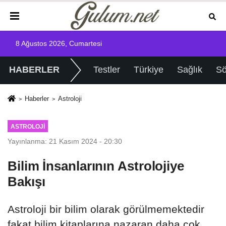
8 Ağustos 2026, Cumartesi
HABERLER
Testler
Türkiye
Sağlık
Sö
Haberler
Astroloji
ASTROLOJI
Yayınlanma: 21 Kasım 2024 - 20:30
Bilim İnsanlarının Astrolojiye
Bakışı
Astroloji bir bilim olarak görülmemektedir
fakat bilim kitaplarına nazaran daha çok