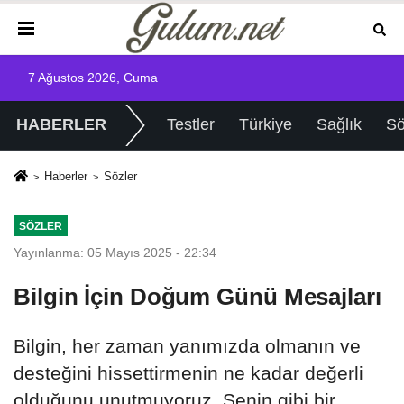
7 Ağustos 2026, Cuma
HABERLER
Testler
Türkiye
Sağlık
Sö
Haberler
Sözler
SÖZLER
Yayınlanma: 05 Mayıs 2025 - 22:34
Bilgin İçin Doğum Günü Mesajları
Bilgin, her zaman yanımızda olmanın ve
desteğini hissettirmenin ne kadar değerli
olduğunu unutmuyoruz. Senin gibi bir