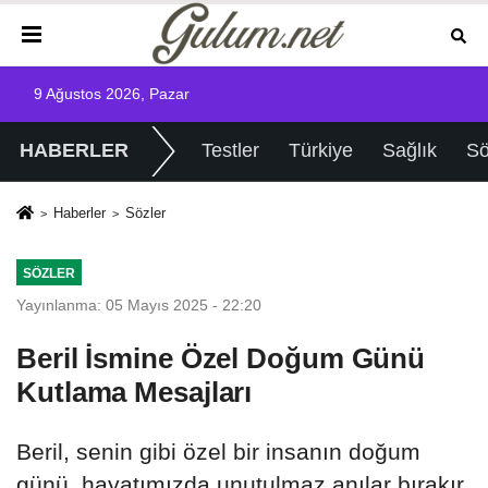
9 Ağustos 2026, Pazar
HABERLER
Testler
Türkiye
Sağlık
Sö
Haberler
Sözler
SÖZLER
Yayınlanma: 05 Mayıs 2025 - 22:20
Beril İsmine Özel Doğum Günü
Kutlama Mesajları
Beril, senin gibi özel bir insanın doğum
günü, hayatımızda unutulmaz anılar bırakır.