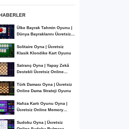
 HABERLER
Ülke Bayrak Tahmin Oyunu |
Dünya Bayraklarını Ücretsiz
Öğren ve...
Solitaire Oyna | Ücretsiz
Klasik Klondike Kart Oyunu
Satranç Oyna | Yapay Zekâ
Destekli Ücretsiz Online
Satranç Oyunu
Türk Daması Oyna | Ücretsiz
Online Dama Strateji Oyunu
Hafıza Kartı Oyunu Oyna |
Ücretsiz Online Memory
Match Oyunu
Sudoku Oyna | Ücretsiz
Online Sudoku Bulmaca