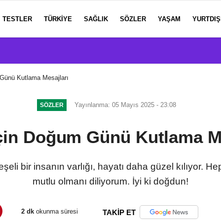
TESTLER
TÜRKIYE
SAĞLIK
SÖZLER
YAŞAM
YURTDIŞ
 Günü Kutlama Mesajları
Yayınlanma: 05 Mayıs 2025 - 23:08
SÖZLER
İçin Doğum Günü Kutlama Me
neşeli bir insanın varlığı, hayatı daha güzel kılıyor. He
mutlu olmanı diliyorum. İyi ki doğdun!
2 dk
okunma süresi
TAKİP ET