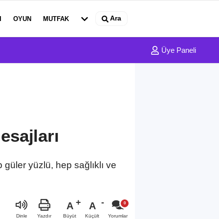
Ara
I
OYUN
MUTFAK
Üye Paneli
sajları
p güler yüzlü, hep sağlıklı ve
A
A
Büyüt
Küçült
Dinle
Yazdır
Yorumlar