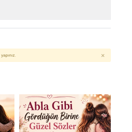
×
yapınız.