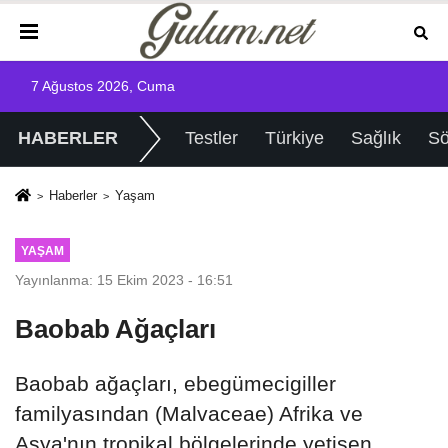
7 Ağustos 2026, Cuma
HABERLER
Testler
Türkiye
Sağlık
Sö
Haberler
Yaşam
YAŞAM
Yayınlanma: 15 Ekim 2023 - 16:51
Baobab Ağaçları
Baobab ağaçları, ebegümecigiller
familyasından (Malvaceae) Afrika ve
Asya'nın tropikal bölgelerinde yetişen,