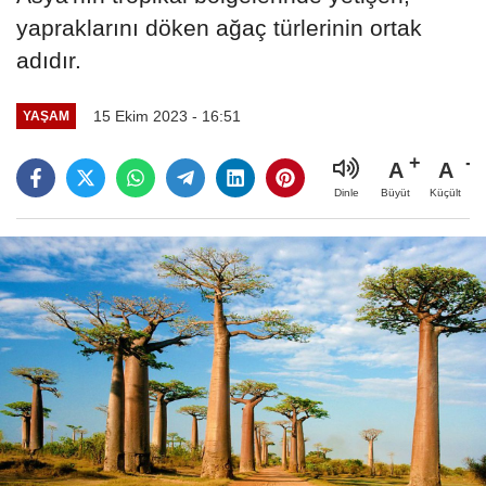
yapraklarını döken ağaç türlerinin ortak
adıdır.
15 Ekim 2023 - 16:51
YAŞAM
A
A
Büyüt
Küçült
Dinle