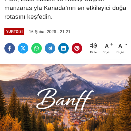
manzarasıyla Kanada’nın en etkileyici doğa
rotasını keşfedin.
16 Şubat 2026 - 21:21
YURTDIŞI
A
A
Büyüt
Küçült
Dinle