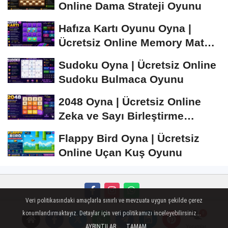
Online Dama Strateji Oyunu
Hafıza Kartı Oyunu Oyna |
Ücretsiz Online Memory Match
Oyunu
Sudoku Oyna | Ücretsiz Online
Sudoku Bulmaca Oyunu
2048 Oyna | Ücretsiz Online
Zeka ve Sayı Birleştirme
Oyunu
Flappy Bird Oyna | Ücretsiz
Online Uçan Kuş Oyunu
Veri politikasındaki amaçlarla sınırlı ve mevzuata uygun şekilde çerez
Künye
İletişim
Çerez Politikası
Gizlilik İlkeleri
konumlandırmaktayız. Detaylar için veri politikamızı inceleyebilirsiniz...
AYRINTILAR
TAMAM
Yorumlar