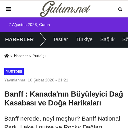
7 Ağustos 2026, Cuma
HABERLER
Testler
Türkiye
Sağlık
Sö
Haberler
Yurtdışı
YURTDIŞI
Yayınlanma: 16 Şubat 2026 - 21:21
Banff : Kanada'nın Büyüleyici Dağ
Kasabası ve Doğa Harikaları
Banff nerede, neyi meşhur? Banff National
Park, Lake Louise ve Rocky Dağları