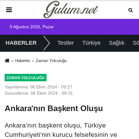
9 Ağustos 2026, Pazar
HABERLER
Testler
Türkiye
Sağlık
Sö
Haberler
Zaman Yolculuğu
ZAMAN YOLCULUĞU
Yayınlanma: 06 Ekim 2024 - 09:27
Güncelleme: 06 Ekim 2024 - 09:31
Ankara'nın Başkent Oluşu
Ankara’nın başkent oluşu, Türkiye
Cumhuriyeti'nin kurucu felsefesinin ve