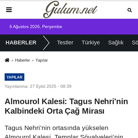
6 Ağustos 2026, Perşembe
HABERLER
Testler
Türkiye
Sağlık
Sö
Haberler
Yapılar
YAPILAR
Yayınlanma: 27 Eylül 2025 - 08:39
Almourol Kalesi: Tagus Nehri'nin
Kalbindeki Orta Çağ Mirası
Tagus Nehri’nin ortasında yükselen
Almourol Kalesi, Templar Şövalyeleri’nin