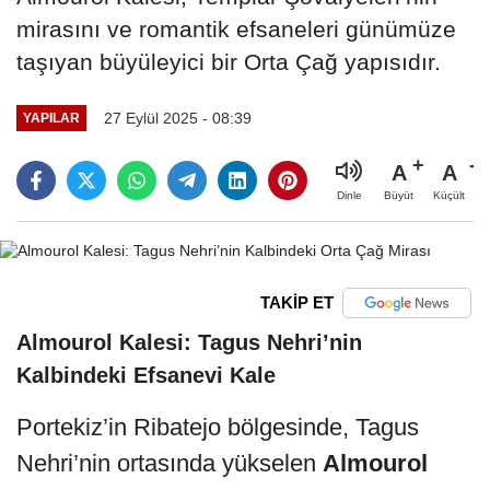
mirasını ve romantik efsaneleri günümüze
taşıyan büyüleyici bir Orta Çağ yapısıdır.
27 Eylül 2025 - 08:39
YAPILAR
A
A
Büyüt
Küçült
Dinle
TAKİP ET
Almourol Kalesi: Tagus Nehri’nin
Kalbindeki Efsanevi Kale
Portekiz’in Ribatejo bölgesinde, Tagus
Nehri’nin ortasında yükselen
Almourol