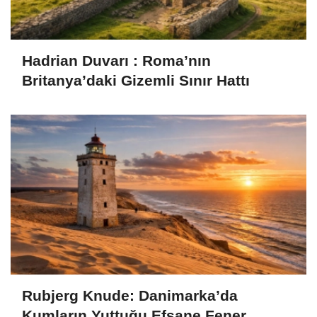
Hadrian Duvarı : Roma’nın
Britanya’daki Gizemli Sınır Hattı
Rubjerg Knude: Danimarka’da
Kumların Yuttuğu Efsane Fener