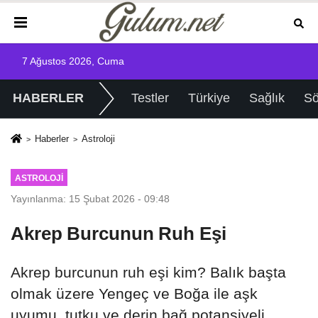
7 Ağustos 2026, Cuma
HABERLER
Testler
Türkiye
Sağlık
Sö
Haberler
Astroloji
ASTROLOJI
Yayınlanma: 15 Şubat 2026 - 09:48
Akrep Burcunun Ruh Eşi
Akrep burcunun ruh eşi kim? Balık başta
olmak üzere Yengeç ve Boğa ile aşk
uyumu, tutku ve derin bağ potansiyeli