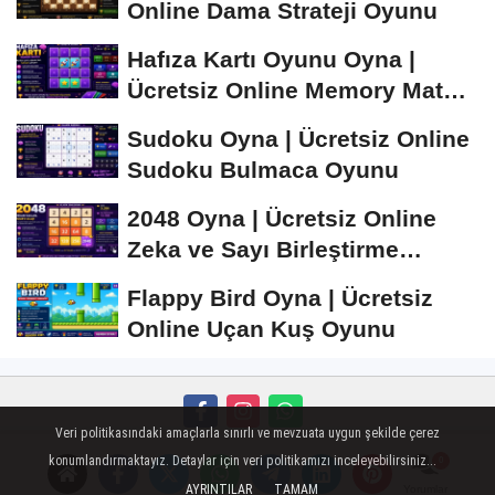
Online Dama Strateji Oyunu
Hafıza Kartı Oyunu Oyna |
Ücretsiz Online Memory Match
Oyunu
Sudoku Oyna | Ücretsiz Online
Sudoku Bulmaca Oyunu
2048 Oyna | Ücretsiz Online
Zeka ve Sayı Birleştirme
Oyunu
Flappy Bird Oyna | Ücretsiz
Online Uçan Kuş Oyunu
Veri politikasındaki amaçlarla sınırlı ve mevzuata uygun şekilde çerez
Künye
İletişim
Çerez Politikası
Gizlilik İlkeleri
konumlandırmaktayız. Detaylar için veri politikamızı inceleyebilirsiniz...
AYRINTILAR
TAMAM
Yorumlar