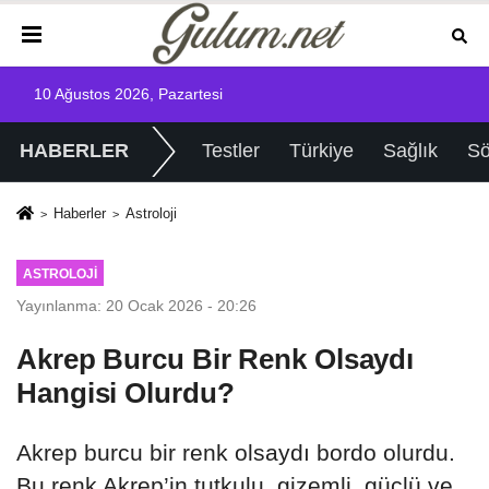
10 Ağustos 2026, Pazartesi
HABERLER
Testler
Türkiye
Sağlık
Sö
Haberler
Astroloji
ASTROLOJI
Yayınlanma: 20 Ocak 2026 - 20:26
Akrep Burcu Bir Renk Olsaydı
Hangisi Olurdu?
Akrep burcu bir renk olsaydı bordo olurdu.
Bu renk Akrep’in tutkulu, gizemli, güçlü ve