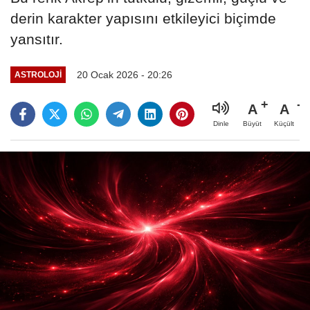
derin karakter yapısını etkileyici biçimde
yansıtır.
20 Ocak 2026 - 20:26
ASTROLOJI
A
A
Büyüt
Küçült
Dinle