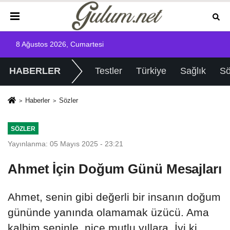
8 Ağustos 2026, Cumartesi
HABERLER
Testler
Türkiye
Sağlık
Sö
Haberler
Sözler
SÖZLER
Yayınlanma: 05 Mayıs 2025 - 23:21
Ahmet İçin Doğum Günü Mesajları
Ahmet, senin gibi değerli bir insanın doğum
gününde yanında olamamak üzücü. Ama
kalbim seninle, nice mutlu yıllara. İyi ki