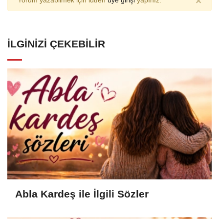
×
Yorum yazabilmek için lütfen
üye girişi
yapınız.
İLGINIZI ÇEKEBILIR
Abla Kardeş ile İlgili Sözler