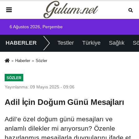
6 Ağustos 2026, Perşembe
HABERLER
Testler
Türkiye
Sağlık
Sö
Haberler
Sözler
SÖZLER
Yayınlanma: 09 Mayıs 2025 - 09:06
Adil İçin Doğum Günü Mesajları
Adil’e özel doğum günü mesajları ve
anlamlı dilekler mi arıyorsun? Özenle
hazırlanmış mesajlarla duygularını ifade et,