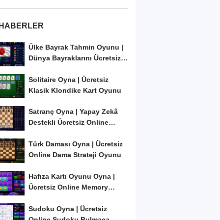
 HABERLER
Ülke Bayrak Tahmin Oyunu |
Dünya Bayraklarını Ücretsiz
Öğren ve...
Solitaire Oyna | Ücretsiz
Klasik Klondike Kart Oyunu
Satranç Oyna | Yapay Zekâ
Destekli Ücretsiz Online
Satranç Oyunu
Türk Daması Oyna | Ücretsiz
Online Dama Strateji Oyunu
Hafıza Kartı Oyunu Oyna |
Ücretsiz Online Memory
Match Oyunu
Sudoku Oyna | Ücretsiz
Online Sudoku Bulmaca