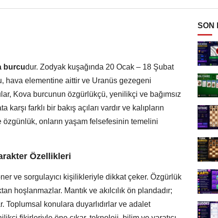
SON
 burcu
dur. Zodyak kuşağında 20 Ocak – 18 Şubat
cu, hava elementine aittir ve Uranüs gezegeni
ular, Kova burcunun özgürlükçü, yenilikçi ve bağımsız
 karşı farklı bir bakış açıları vardır ve kalıpların
ve özgünlük, onların yaşam felsefesinin temelini
akter Özellikleri
er ve sorgulayıcı kişilikleriyle dikkat çeker. Özgürlük
ktan hoşlanmazlar. Mantık ve akılcılık ön plandadır;
r. Toplumsal konulara duyarlıdırlar ve adalet
ikçi fikirleriyle öne çıkar, teknoloji, bilim ve yaratıcı