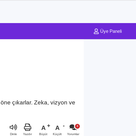
Üye Paneli
öne çıkarlar. Zeka, vizyon ve
A
A
Büyüt
Küçült
Dinle
Yazdır
Yorumlar