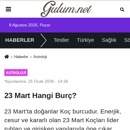
9 Ağustos 2026, Pazar
HABERLER
Testler
Türkiye
Sağlık
Sö
Haberler
Astroloji
ASTROLOJI
Yayınlanma: 25 Ocak 2026 - 14:26
23 Mart Hangi Burç?
23 Mart’ta doğanlar Koç burcudur. Enerjik,
cesur ve kararlı olan 23 Mart Koçları lider
ruhları ve girişken yapılarıyla öne çıkar.