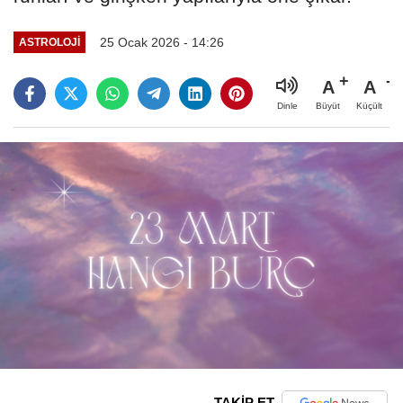
25 Ocak 2026 - 14:26
ASTROLOJI
A
A
Büyüt
Küçült
Dinle
TAKİP ET