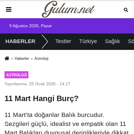
9 Ağustos 2026, Pazar
HABERLER
Testler
Türkiye
Sağlık
Sö
Haberler
Astroloji
ASTROLOJI
Yayınlanma: 25 Ocak 2026 - 14:17
11 Mart Hangi Burç?
11 Mart’ta doğanlar Balık burcudur.
Sezgileri güçlü, idealist ve empatik olan 11
Mart Balıkları duygusal derinlikleriyle dikkat