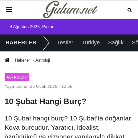
9 Ağustos 2026, Pazar
HABERLER
Testler
Türkiye
Sağlık
Sö
Haberler
Astroloji
ASTROLOJI
Yayınlanma: 25 Ocak 2026 - 12:56
10 Şubat Hangi Burç?
10 Şubat hangi burç? 10 Şubat’ta doğanlar
Kova burcudur. Yaratıcı, idealist,
özgürlükçü ve vizyoner yapılarıyla dikkat