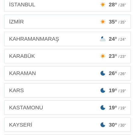
İSTANBUL
28°
/ 28°
İZMİR
35°
/ 35°
KAHRAMANMARAŞ
24°
/ 24°
KARABÜK
23°
/ 23°
KARAMAN
26°
/ 26°
KARS
19°
/ 19°
KASTAMONU
19°
/ 19°
KAYSERİ
30°
/ 30°