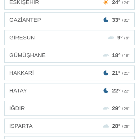
ESKİŞEHİR
24°
/ 24°
GAZİANTEP
33°
/ 31°
GİRESUN
9°
/ 9°
GÜMÜŞHANE
18°
/ 18°
HAKKARİ
21°
/ 21°
HATAY
22°
/ 22°
IĞDIR
29°
/ 29°
ISPARTA
28°
/ 28°