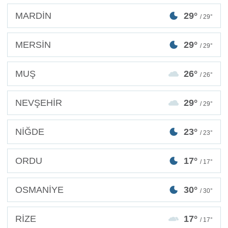
MARDİN
29°
/ 29°
MERSİN
29°
/ 29°
MUŞ
26°
/ 26°
NEVŞEHİR
29°
/ 29°
NİĞDE
23°
/ 23°
ORDU
17°
/ 17°
OSMANİYE
30°
/ 30°
RİZE
17°
/ 17°