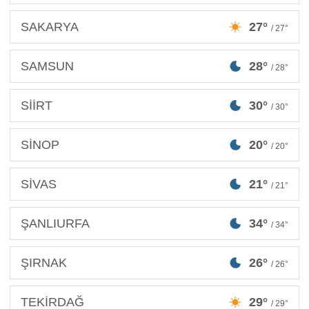
SAKARYA
27°
/ 27°
SAMSUN
28°
/ 28°
SİİRT
30°
/ 30°
SİNOP
20°
/ 20°
SİVAS
21°
/ 21°
ŞANLIURFA
34°
/ 34°
ŞIRNAK
26°
/ 26°
TEKİRDAĞ
29°
/ 29°