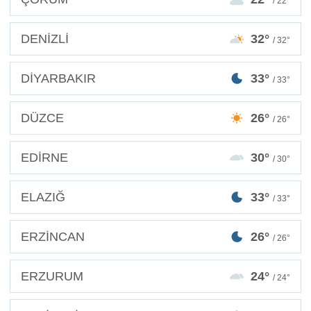
/ 22°
DENİZLİ
32°
/ 32°
DİYARBAKIR
33°
/ 33°
DÜZCE
26°
/ 26°
EDİRNE
30°
/ 30°
ELAZIĞ
33°
/ 33°
ERZİNCAN
26°
/ 26°
ERZURUM
24°
/ 24°