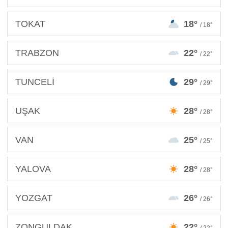
TOKAT
18°
/ 18°
TRABZON
22°
/ 22°
TUNCELİ
29°
/ 29°
UŞAK
28°
/ 28°
VAN
25°
/ 25°
YALOVA
28°
/ 28°
YOZGAT
26°
/ 26°
ZONGULDAK
22°
/ 22°