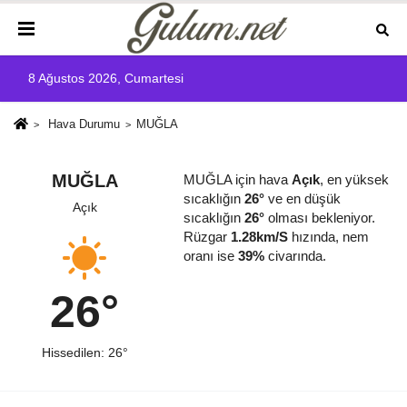
8 Ağustos 2026, Cumartesi
Hava Durumu
MUĞLA
MUĞLA
MUĞLA için hava
Açık
, en yüksek
sıcaklığın
26°
ve en düşük
Açık
sıcaklığın
26°
olması bekleniyor.
Rüzgar
1.28km/S
hızında, nem
oranı ise
39%
civarında.
26°
Hissedilen: 26°