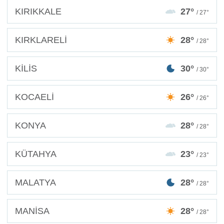
KIRIKKALE
27°
/ 27°
KIRKLARELİ
28°
/ 28°
KİLİS
30°
/ 30°
KOCAELİ
26°
/ 26°
KONYA
28°
/ 28°
KÜTAHYA
23°
/ 23°
MALATYA
28°
/ 28°
MANİSA
28°
/ 28°