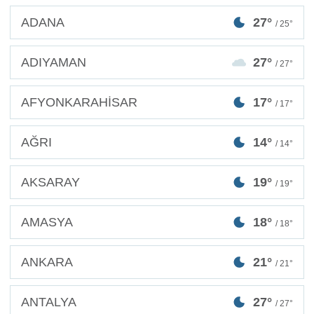
ADANA
27°
/ 25°
ADIYAMAN
27°
/ 27°
AFYONKARAHİSAR
17°
/ 17°
AĞRI
14°
/ 14°
AKSARAY
19°
/ 19°
AMASYA
18°
/ 18°
ANKARA
21°
/ 21°
ANTALYA
27°
/ 27°