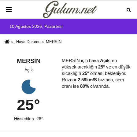
10 Ağustos 2026, Pazartesi
Hava Durumu
MERSİN
MERSİN
MERSİN için hava
Açık
, en
yüksek sıcaklığın
25°
ve en düşük
Açık
sıcaklığın
25°
olması bekleniyor.
Rüzgar
2.59km/S
hızında, nem
oranı ise
80%
civarında.
25°
Hissedilen: 26°