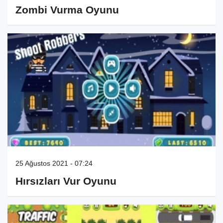
Zombi Vurma Oyunu
25 Ağustos 2021 - 07:24
Hırsızları Vur Oyunu