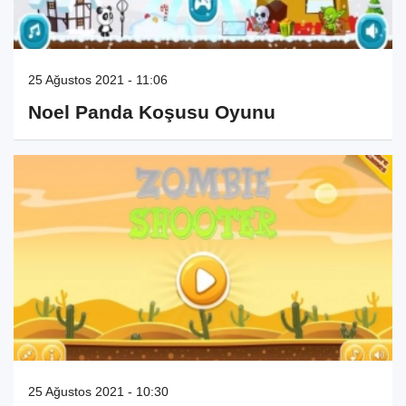
25 Ağustos 2021 - 11:06
Noel Panda Koşusu Oyunu
25 Ağustos 2021 - 10:30