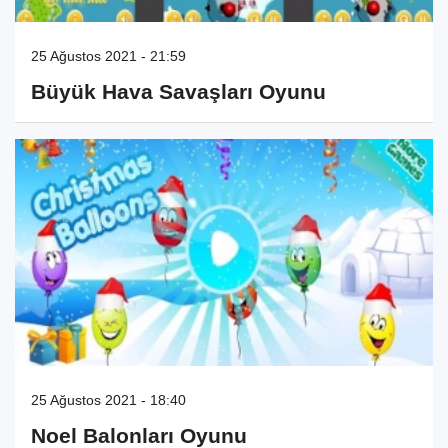
25 Ağustos 2021 - 21:59
Büyük Hava Savaşları Oyunu
25 Ağustos 2021 - 18:40
Noel Balonları Oyunu