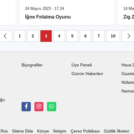
24 Mayıs 2023 - 17:24
14 Ma
İğne Fırlatma Oyunu
Zig 
1
2
3
4
5
6
7
10
Biyografiler
Üye Paneli
Hava 
Günün Haberleri
Gazete
Nöbetc
Namaz 
uğu
Rss
Sitene Ekle
Künye
İletişim
Çerez Politikası
Gizlilik İlkeleri