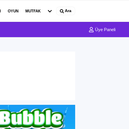
Ara
I
OYUN
MUTFAK
Üye Paneli