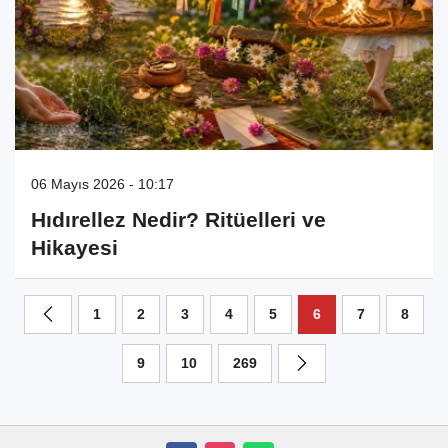
06 Mayıs 2026 - 10:17
Hıdırellez Nedir? Ritüelleri ve
Hikayesi
1
2
3
4
5
6
7
8
9
10
269