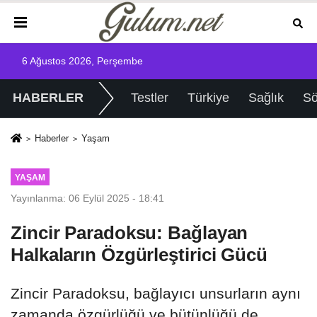
6 Ağustos 2026, Perşembe
HABERLER
Testler
Türkiye
Sağlık
Sö
Haberler
Yaşam
YAŞAM
Yayınlanma: 06 Eylül 2025 - 18:41
Zincir Paradoksu: Bağlayan
Halkaların Özgürleştirici Gücü
Zincir Paradoksu, bağlayıcı unsurların aynı
zamanda özgürlüğü ve bütünlüğü de