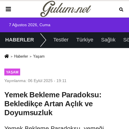
7 Ağustos 2026, Cuma
HABERLER
Testler
Türkiye
Sağlık
Sö
Haberler
Yaşam
YAŞAM
Yayınlanma: 06 Eylül 2025 - 19:11
Yemek Bekleme Paradoksu:
Bekledikçe Artan Açlık ve
Doyumsuzluk
Yemek Bekleme Paradoksu, yemeği