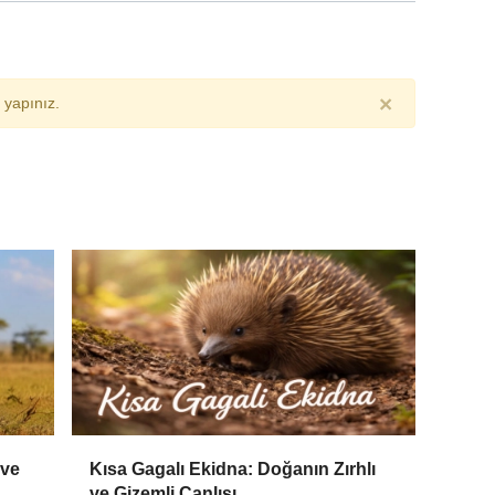
×
yapınız.
 ve
Kısa Gagalı Ekidna: Doğanın Zırhlı
ve Gizemli Canlısı