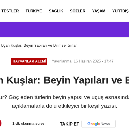
TESTLER
TÜRKIYE
SAĞLIK
SÖZLER
YAŞAM
YURTDIŞ
Uçan Kuşlar: Beyin Yapıları ve Bilimsel Sırlar
Yayınlanma: 16 Haziran 2025 - 17:47
HAYVANLAR ALEMI
Kuşlar: Beyin Yapıları ve B
? Göç eden türlerin beyin yapısı ve uçuş esnasındak
açıklamalarla dolu etkileyici bir keşif yazısı.
1 dk
okunma süresi
TAKİP ET