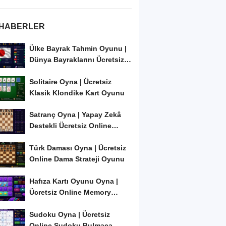
 HABERLER
Ülke Bayrak Tahmin Oyunu |
Dünya Bayraklarını Ücretsiz
Öğren ve...
Solitaire Oyna | Ücretsiz
Klasik Klondike Kart Oyunu
Satranç Oyna | Yapay Zekâ
Destekli Ücretsiz Online
Satranç Oyunu
Türk Daması Oyna | Ücretsiz
Online Dama Strateji Oyunu
Hafıza Kartı Oyunu Oyna |
Ücretsiz Online Memory
Match Oyunu
Sudoku Oyna | Ücretsiz
Online Sudoku Bulmaca