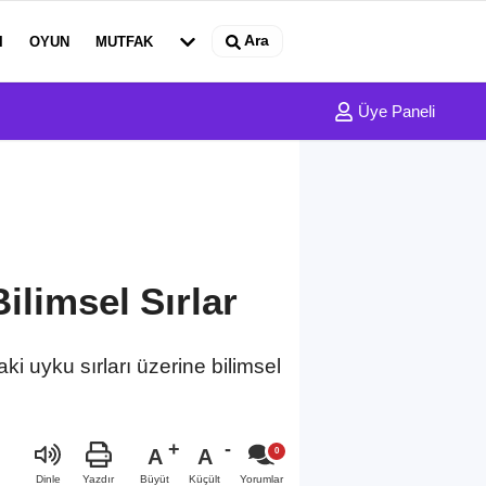
Ara
I
OYUN
MUTFAK
Üye Paneli
ilimsel Sırlar
i uyku sırları üzerine bilimsel
A
A
Büyüt
Küçült
Dinle
Yazdır
Yorumlar