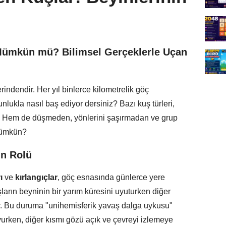
Mümkün mü? Bilimsel Gerçeklerle Uçan
rindendir. Her yıl binlerce kilometrelik göç
unlukla nasıl baş ediyor dersiniz? Bazı kuş türleri,
Hem de düşmeden, yönlerini şaşırmadan ve grup
mümkün?
n Rolü
ı
ve
kırlangıçlar
, göç esnasında günlerce yere
şların beyninin bir yarım küresini uyuturken diğer
yor. Bu duruma "unihemisferik yavaş dalga uykusu"
uyurken, diğer kısmı gözü açık ve çevreyi izlemeye